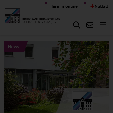
Hauptregion der Seite anspr
+
Termin online
Notfall
News