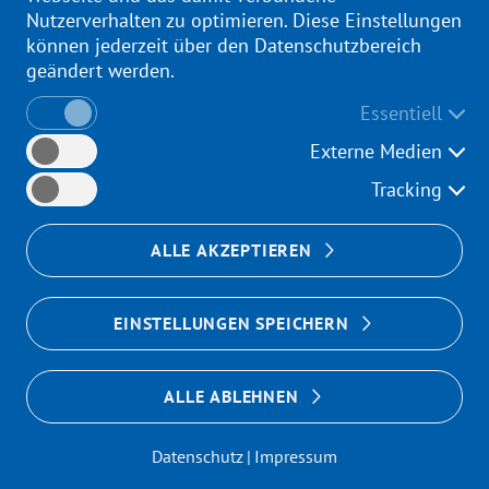
Nutzerverhalten zu optimieren. Diese Einstellungen
Eingriffe an der Nase: Nasenmuschel und
können jederzeit über den Datenschutzbereich
Nasenpolypenchirurgie
geändert werden.
Reposition nach Nasenbeinfraktur,
Elektrokoagulation bei Nasenblutung
Essentiell
Septoplastik (Nasenscheidewand-OP)
Externe Medien
Eingriffe am Ohr: Paracentese und
Tracking
Paukendrainage, Myringoplastik nach
posttraumatischer Trommelfellruptur,
ALLE AKZEPTIEREN
Fremdkörperentfernung und
Gewebeprobeentnahme
EINSTELLUNGEN SPEICHERN
ALLE ABLEHNEN
Die Operationen können, je nach
Art und Schwere des Eingriffes,
Datenschutz
Impressum
ambulant oder stationär erfolgen.