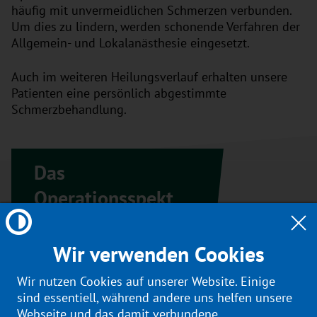
häufig mit unvermeidlichen Schmerzen verbunden.
Um dies zu lindern, werden schonende Verfahren der
Allgemein- und Lokalanästhesie eingesetzt.
Auch im weiteren Heilungsverlauf erhalten unsere
Patienten eine persönlich abgestimmte
Schmerzbehandlung.
Das
Operationsspekt
rum umfasst:
Wir verwenden Cookies
Eingriffe an den Mandeln und Rachenmandeln
Wir nutzen Cookies auf unserer Website. Einige
(Tonsillectomie, Tonsillenteilresektion,
sind essentiell, während andere uns helfen unsere
Adenotomie)
Webseite und das damit verbundene