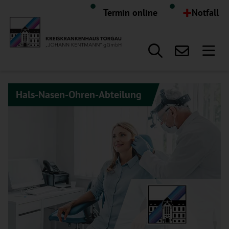
Hauptregion der Seite anspr
+
Termin online
Notfall
Hals-Nasen-Ohren-Abteilung