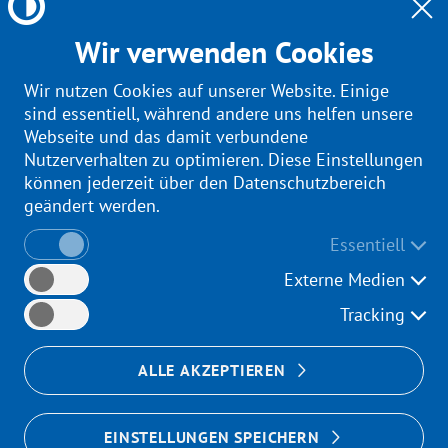
Unser Therapiebecken bietet eine exzellente
Wasserqualität und eine angenehme Wasser- und
Wir verwenden Cookies
Raumtemperatur.
Wir nutzen Cookies auf unserer Website. Einige
sind essentiell, während andere uns helfen unsere
Webseite und das damit verbundene
Nutzerverhalten zu optimieren. Diese Einstellungen
können jederzeit über den Datenschutzbereich
geändert werden.
Unser Therapiebecken bietet eine
exzellente Wasserqualität und
Essentiell
eine angenehme Wasser- und
Raumtemperatur.
Externe Medien
Tracking
Für Babies ab 5 Monaten
Ein Kurs besteht aus 6 Terminen
von je 30 Minuten.
ALLE AKZEPTIEREN
Anmeldung unter Telefon:
EINSTELLUNGEN SPEICHERN