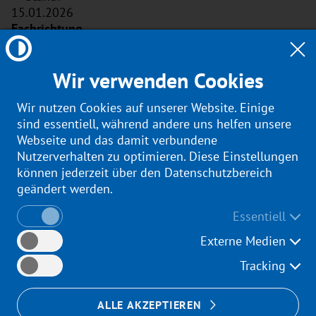
15.01.2026
Innere Medizin (Basis)
Wir verwenden Cookies
Dr. med. Egbert-Heinrich Eggers
Wir nutzen Cookies auf unserer Website. Einige
28.01.2009
sind essentiell, während andere uns helfen unsere
Webseite und das damit verbundene
WBO 2006: 36 Monate
Nutzerverhalten zu optimieren. Diese Einstellungen
können jederzeit über den Datenschutzbereich
geändert werden.
Innere Medizin (FA)
Essentiell
Anke Csipai
Externe Medien
23.07.2025
Tracking
WBO 2006: 24 Monate
ALLE AKZEPTIEREN