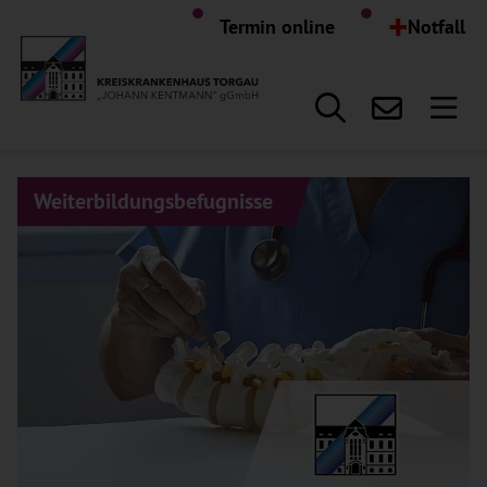
Hauptregion der Seite anspr
+
Termin online
Notfall
Weiterbildungsbefugnisse