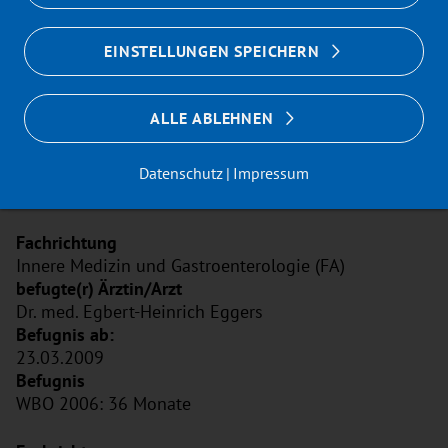
Innere Medizin (FA)
EINSTELLUNGEN SPEICHERN
Anke Csipai
ALLE ABLEHNEN
23.07.2025
WBO 2021: 48 Monate: zusätzlich 6 Monate internist.
Datenschutz
Impressum
Intensivmedizin und 6 Monate Notfallaufnahme
Innere Medizin und Gastroenterologie (FA)
Dr. med. Egbert-Heinrich Eggers
23.03.2009
WBO 2006: 36 Monate