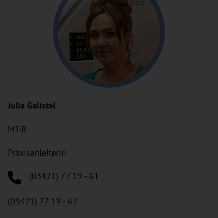
Julia Galistel
MT-R
Praxisanleiterin
(03421) 77 19 - 61
(03421) 77 19 - 62