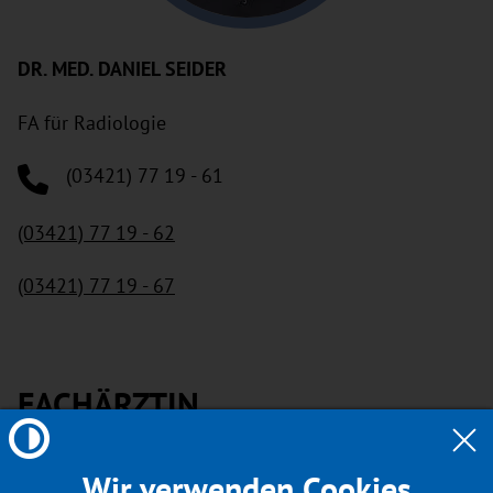
DR. MED. DANIEL SEIDER
FA für Radiologie
(03421) 77 19 - 61
(03421) 77 19 - 62
(03421) 77 19 - 67
FACHÄRZTIN
Wir verwenden Cookies