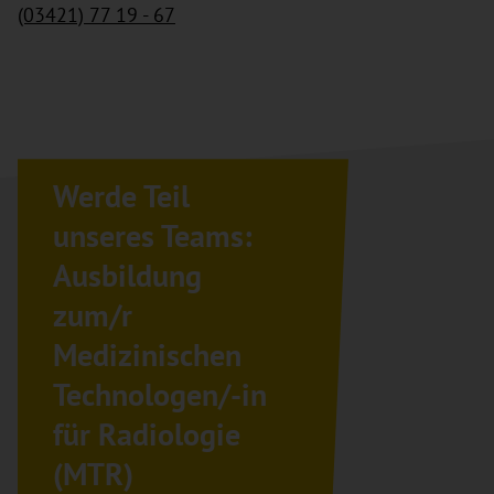
(03421) 77 19 - 67
Werde Teil
unseres Teams:
Ausbildung
zum/r
Medizinischen
Technologen/-in
für Radiologie
(MTR)