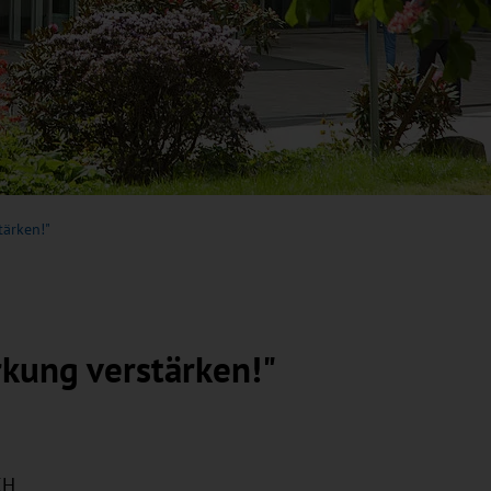
tärken!"
kung verstärken!"
KH