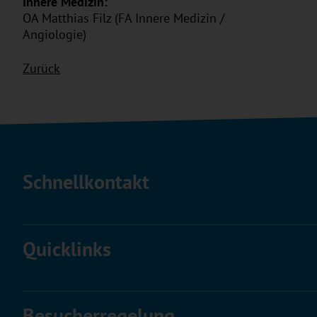
Innere Medizin:
OA Matthias Filz (FA Innere Medizin /
Angiologie)
Zurück
Schnellkontakt
Quicklinks
Besucherregelung