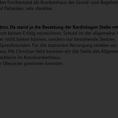
r den Fortbestand als Krankenhaus der Grund- und Regelv
d Patienten, sehr dankbar.
ion. Da stand ja die Besetzung der Kardiologen-Stelle mi
ch keinen Erfolg verzeichnen. Schuld ist der allgemeine 
ber nicht bieten können, sondern nur bestehende Zentren.
 Sprechstunden. Für die stationäre Versorgung streben w
zess. Mit Christian Held konnten wir die Stelle des Allge
nästhesie im Kreiskrankenhaus.
eue Oberärzte gewinnen konnten: