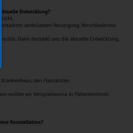
 aktuelle Entwicklung?
eicht.
 gestärkten ambulanten Versorgung. Verschiedenste
sitiv. Darin bestärkt uns die aktuelle Entwicklung.
m Krankenhaus, den Hausärzten
n wollen wir beispielsweise in Patientenforen
iese Konstellation?