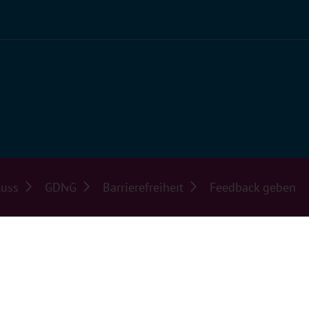
luss
GDNG
Barrierefreiheit
Feedback geben