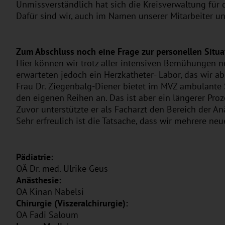
Unmissverständlich hat sich die Kreisverwaltung fü
Dafür sind wir, auch im Namen unserer Mitarbeiter un
Zum Abschluss noch eine Frage zur personellen Situat
Hier können wir trotz aller intensiven Bemühungen no
erwarteten jedoch ein Herzkatheter- Labor, das wir a
Frau Dr. Ziegenbalg-Diener bietet im MVZ ambulante
den eigenen Reihen an. Das ist aber ein längerer Pro
Zuvor unterstützte er als Facharzt den Bereich der A
Sehr erfreulich ist die Tatsache, dass wir mehrere n
Pädiatrie:
OÄ Dr. med. Ulrike Geus
Anästhesie:
OA Kinan Nabelsi
Chirurgie (Viszeralchirurgie):
OA Fadi Saloum