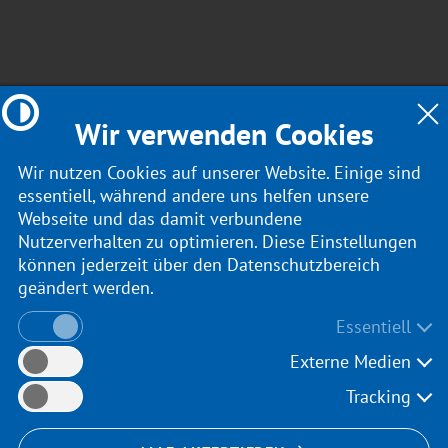
Wir verwenden Cookies
auer Kreiskrankenhauses?
Wir nutzen Cookies auf unserer Website. Einige sind
elden. Unsere Klinik steht auch 2025 wieder auf der vom
essentiell, während andere uns helfen unsere
dlichen Raum. Nur 135 Kliniken in ganz Deutschland, auß
Webseite und das damit verbundene
Nutzerverhalten zu optimieren. Diese Einstellungen
können jederzeit über den Datenschutzbereich
lgreich meistern. Mit dem Bau einer neuen Medizinischen B
geändert werden.
 auf der Tagesordnung.
st für November vorgesehen.
Essentiell
läne mussten jedoch noch einmal überarbeitet werden, weil
Externe Medien
er Klinik, direkt vor der jetzigen Rettungsstelle und der
Tracking
 werden.