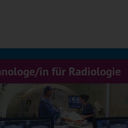
Hauptregion der Seite anspr
hnologe/in für Radiologie