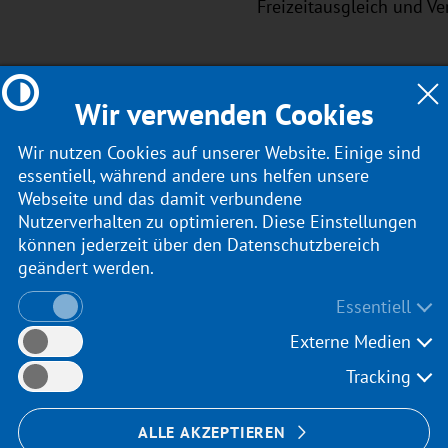
Freizeitausgleich und V
Wir verwenden Cookies
Wir nutzen Cookies auf unserer Website. Einige sind
ngsunterlagen.
essentiell, während andere uns helfen unsere
Webseite und das damit verbundene
Nutzerverhalten zu optimieren. Diese Einstellungen
 Unternehmen bieten wir Ihnen eine interessante und ve
können jederzeit über den Datenschutzbereich
Unternehmenskultur, eine gute räumliche und apparative 
geändert werden.
ngeboten und eine der Position entsprechenden Vergütung 
Essentiell
s vertraut und freuen uns auf Ihre Bewerbung.
Externe Medien
Tracking
ALLE AKZEPTIEREN